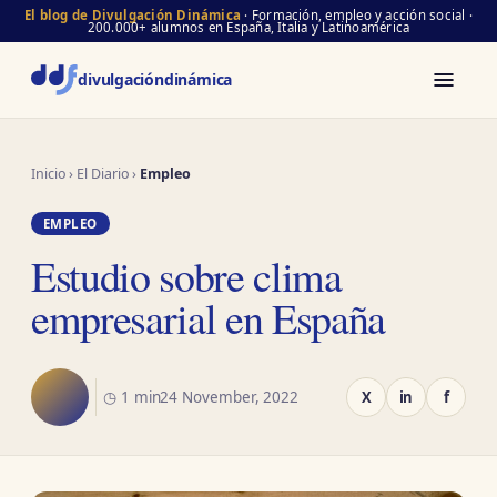
El blog de Divulgación Dinámica
· Formación, empleo y acción social ·
200.000+ alumnos en España, Italia y Latinoamérica
divulgación
dinámica
Inicio
›
El Diario
›
Empleo
EMPLEO
Estudio sobre clima
empresarial en España
◷ 1 min
24 November, 2022
X
in
f