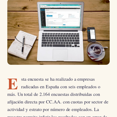
EL
DIARIO
E
sta encuesta se ha realizado a empresas
radicadas en España con seis empleados o
más. Un total de 2.164 encuestas distribuidas con
afijación directa por CC.AA. con cuotas por sector de
actividad y estrato por número de empleados. La
muestra permite inferir los resultados con un error de