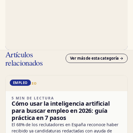
Artículos
Ver más de esta categoría →
relacionados
EMPLEO
DD · EMPLEO
5 MIN DE LECTURA
Cómo usar la inteligencia artificial
para buscar empleo en 2026: guía
práctica en 7 pasos
El 68% de los reclutadores en España reconoce haber
recibido ya candidaturas redactadas con ayuda de