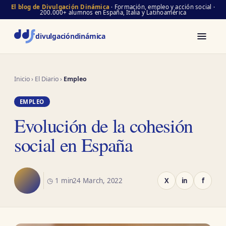
El blog de Divulgación Dinámica
· Formación, empleo y acción social ·
200.000+ alumnos en España, Italia y Latinoamérica
divulgación
dinámica
Inicio
›
El Diario
›
Empleo
EMPLEO
Evolución de la cohesión
social en España
◷ 1 min
24 March, 2022
X
in
f