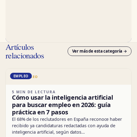
Artículos
Ver más de esta categoría →
relacionados
EMPLEO
DD · EMPLEO
5 MIN DE LECTURA
Cómo usar la inteligencia artificial
para buscar empleo en 2026: guía
práctica en 7 pasos
El 68% de los reclutadores en España reconoce haber
recibido ya candidaturas redactadas con ayuda de
inteligencia artificial, según datos…