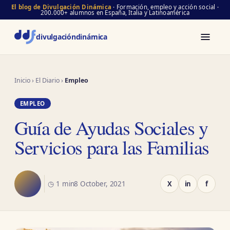
El blog de Divulgación Dinámica
· Formación, empleo y acción social ·
200.000+ alumnos en España, Italia y Latinoamérica
divulgación
dinámica
Inicio
›
El Diario
›
Empleo
EMPLEO
Guía de Ayudas Sociales y
Servicios para las Familias
◷ 1 min
8 October, 2021
X
in
f