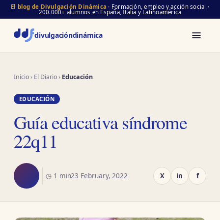
El blog de Divulgación Dinámica
· Formación, empleo y acción social ·
200.000+ alumnos en España, Italia y Latinoamérica
divulgación
dinámica
Inicio
›
El Diario
›
Educación
EDUCACIÓN
Guía educativa síndrome
22q11
◷ 1 min
23 February, 2022
X
in
f