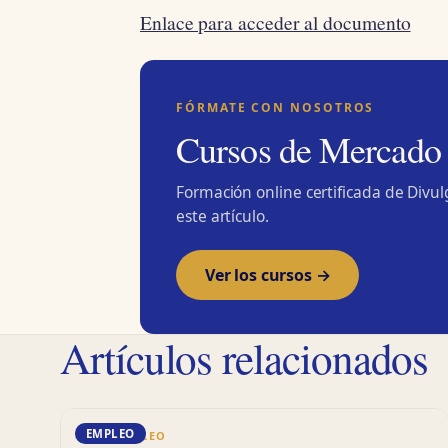
Enlace para acceder al documento
FÓRMATE CON NOSOTROS
Cursos de Mercado
Formación online certificada de Divu
este artículo.
Ver los cursos →
Artículos relacionados
EMPLEO
DD · EMPLEO