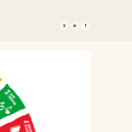
X
in
f