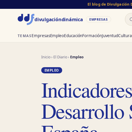
El blog de Divulgación
Bu
divulgación
dinámica
EMPRESAS
Empresas
Empleo
Educación
Formación
Juventud
Cultura
TEMAS
Inicio
›
El Diario
›
Empleo
EMPLEO
Indicadore
Desarrollo 
España