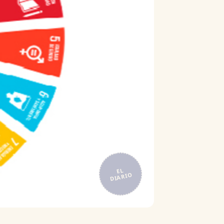
EL
DIARIO