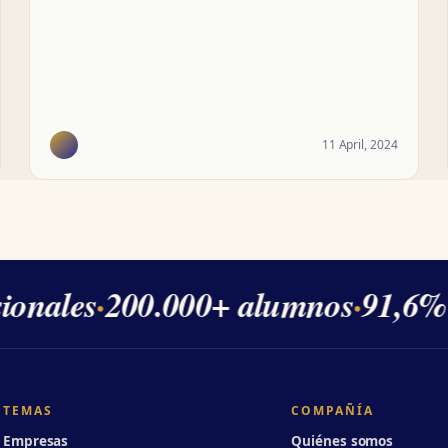
11 April, 2024
onales
·
200.000+ alumnos
·
91,6% d
TEMAS
COMPAÑÍA
Empresas
Quiénes somos