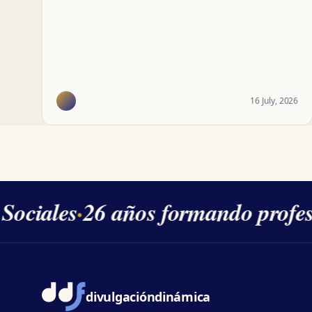
16 July, 2026
ociales
·
26 años formando profesi
divulgación
dinámica