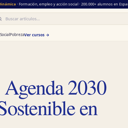
 Dinámica
· Formación, empleo y acción social · 200.000+ alumnos en Españ
scar
Social
Pobreza
Ver cursos →
s Agenda 2030
Sostenible en