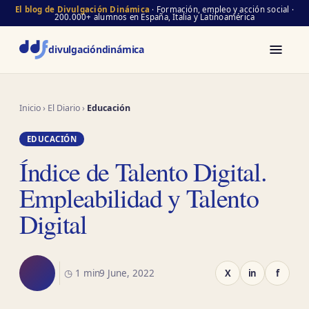
El blog de Divulgación Dinámica
· Formación, empleo y acción social ·
200.000+ alumnos en España, Italia y Latinoamérica
divulgación
dinámica
Inicio
›
El Diario
›
Educación
EDUCACIÓN
Índice de Talento Digital.
Empleabilidad y Talento
Digital
◷ 1 min
9 June, 2022
X
in
f