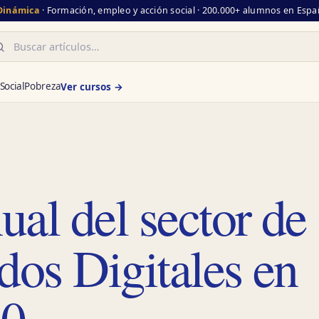
 Dinámica
· Formación, empleo y acción social · 200.000+ alumnos en Españ
scar
Social
Pobreza
Ver cursos →
al del sector de
dos Digitales en
20