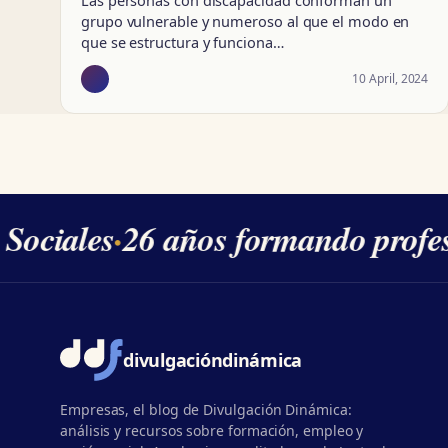
Las personas con discapacidad conforman un
grupo vulnerable y numeroso al que el modo en
que se estructura y funciona…
10 April, 2024
Sociales
·
26 años formando profesi
divulgación
dinámica
Empresas, el blog de Divulgación Dinámica:
análisis y recursos sobre formación, empleo y