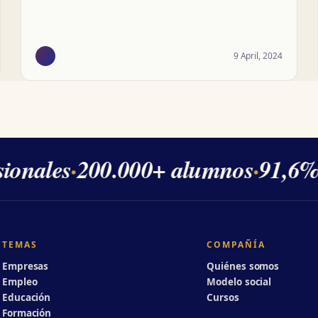
9 April, 2024
onales
·
200.000+ alumnos
·
91,6% d
TEMAS
COMPAÑÍA
Empresas
Quiénes somos
Empleo
Modelo social
Educación
Cursos
Formación