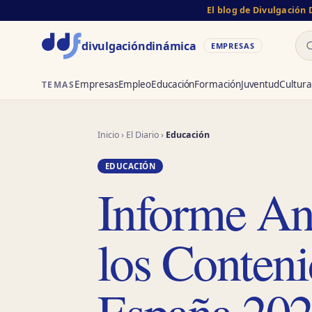
El blog de Divulgación
Bu
divulgación
dinámica
EMPRESAS
Empresas
Empleo
Educación
Formación
Juventud
Cultura
TEMAS
Inicio
›
El Diario
›
Educación
EDUCACIÓN
Informe Anu
los Conteni
España 20