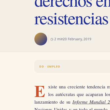
resistencias
◷ 2 min
20 February, 2019
DD · EMPLEO
E
xiste una creciente tendencia 
los autócratas que acaparan lo
lanzamiento de su
Informe Mundial 
Naciones Unidas y en todo el mundo, 