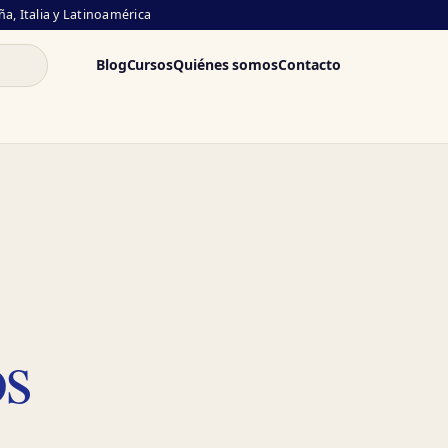
a, Italia y Latinoamérica
Blog
Cursos
Quiénes somos
Contacto
os