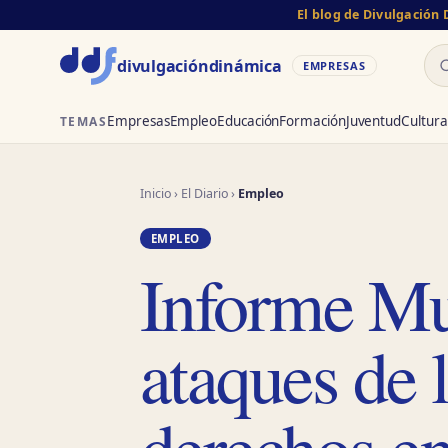
El blog de Divulgación
Bu
divulgación
dinámica
EMPRESAS
Empresas
Empleo
Educación
Formación
Juventud
Cultura
TEMAS
Inicio
›
El Diario
›
Empleo
EMPLEO
Informe Mu
ataques de l
derechos en