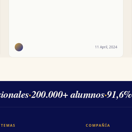
11 April, 2024
onales
·
200.000+ alumnos
·
91,6% d
TEMAS
COMPAÑÍA