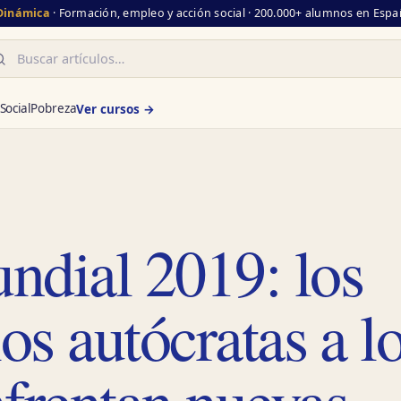
 Dinámica
· Formación, empleo y acción social · 200.000+ alumnos en Españ
scar
Social
Pobreza
Ver cursos →
ndial 2019: los
os autócratas a l
frentan nuevas