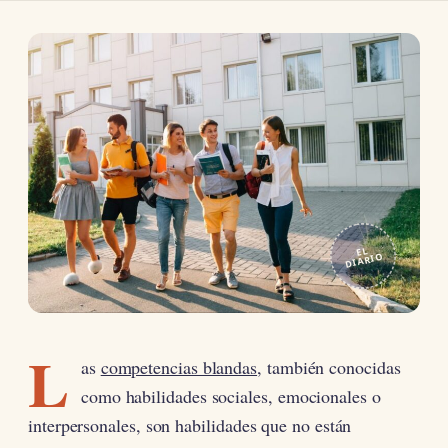
EL
DIARIO
L
as
competencias blandas
, también conocidas
como habilidades sociales, emocionales o
interpersonales, son habilidades que no están