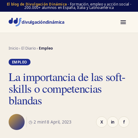
El blog de Divulgación Dinámica
· Formación, empleo y acción social ·
200.000+ alumnos en España, Italia y Latinoamérica
divulgación
dinámica
Inicio
›
El Diario
›
Empleo
EMPLEO
La importancia de las soft-
skills o competencias
blandas
◷ 2 min
18 April, 2023
X
in
f