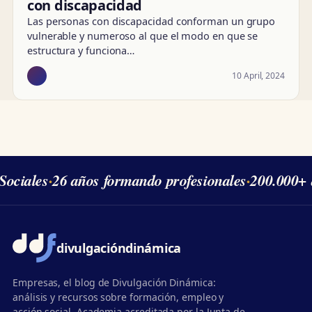
con discapacidad
Las personas con discapacidad conforman un grupo
vulnerable y numeroso al que el modo en que se
estructura y funciona…
10 April, 2024
ociales
·
26 años formando profesionales
·
200.000+ 
divulgación
dinámica
Empresas, el blog de Divulgación Dinámica:
análisis y recursos sobre formación, empleo y
acción social. Academia acreditada por la Junta de