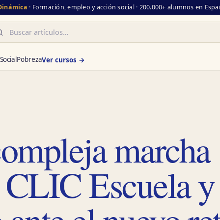
 Dinámica
· Formación, empleo y acción social · 200.000+ alumnos en Españ
scar
Social
Pobreza
Ver cursos →
 compleja marcha
l CLIC Escuela y
 ante el nuevo re