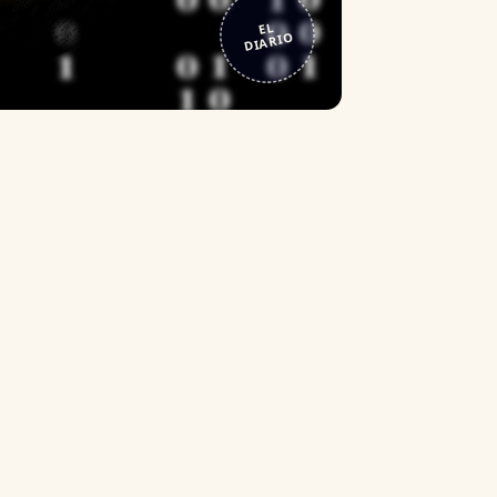
EL
DIARIO