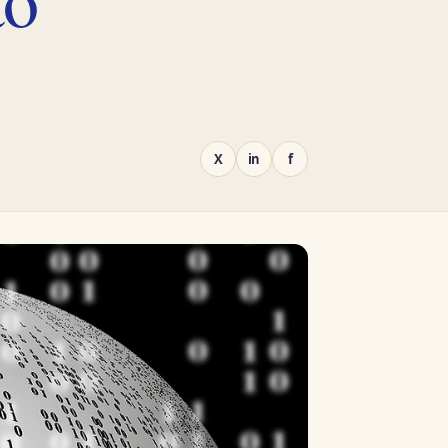
X
in
f