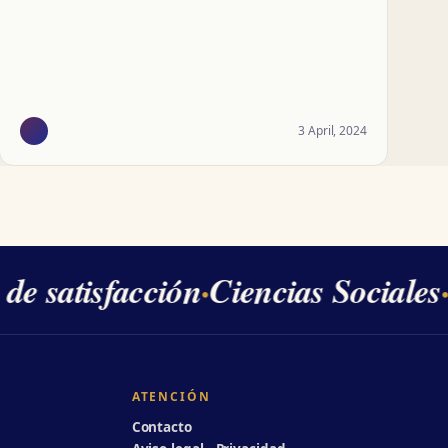
3 April, 2024
e satisfacción
·
Ciencias Sociales
·
2
ATENCIÓN
Contacto