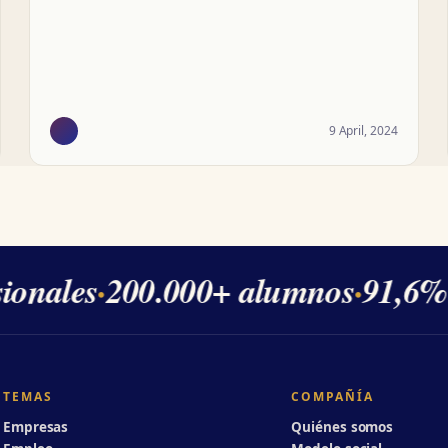
9 April, 2024
onales
·
200.000+ alumnos
·
91,6% d
TEMAS
COMPAÑÍA
Empresas
Quiénes somos