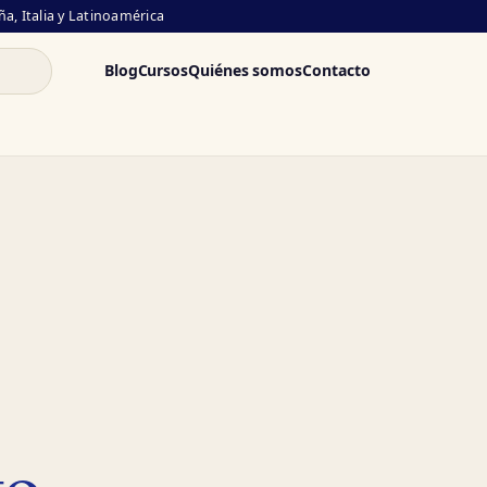
a, Italia y Latinoamérica
Blog
Cursos
Quiénes somos
Contacto
to