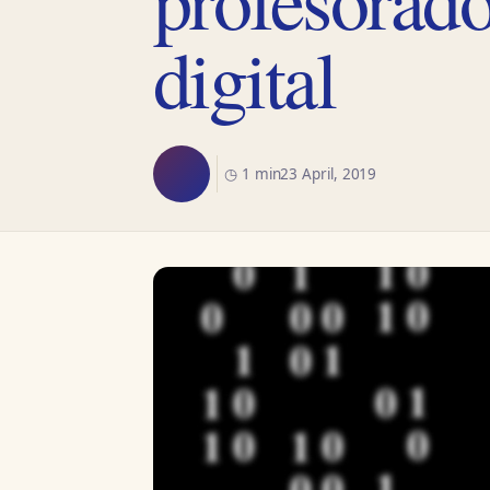
digital
◷ 1 min
23 April, 2019