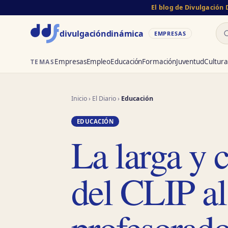
El blog de Divulgación
Bu
divulgación
dinámica
EMPRESAS
Empresas
Empleo
Educación
Formación
Juventud
Cultura
TEMAS
Inicio
›
El Diario
›
Educación
EDUCACIÓN
La larga y
del CLIP a
profesorado