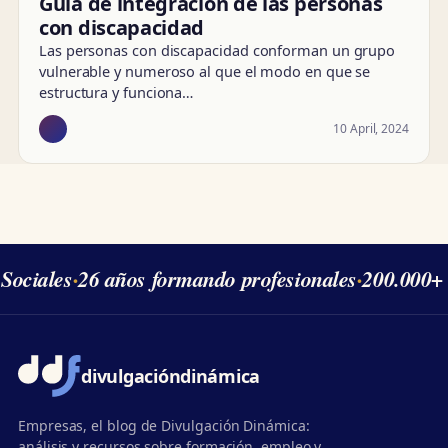
Guía de integración de las personas
con discapacidad
Las personas con discapacidad conforman un grupo
vulnerable y numeroso al que el modo en que se
estructura y funciona…
10 April, 2024
Sociales
·
26 años formando profesionales
·
200.000+ 
divulgación
dinámica
Empresas, el blog de Divulgación Dinámica:
análisis y recursos sobre formación, empleo y