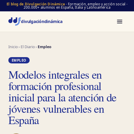
El blog de Divulgación Dinámica
· Formación, empleo y acción social ·
200.000+ alumnos en España, Italia y Latinoamérica
divulgación
dinámica
Inicio
›
El Diario
›
Empleo
EMPLEO
Modelos integrales en
formación profesional
inicial para la atención de
jóvenes vulnerables en
España