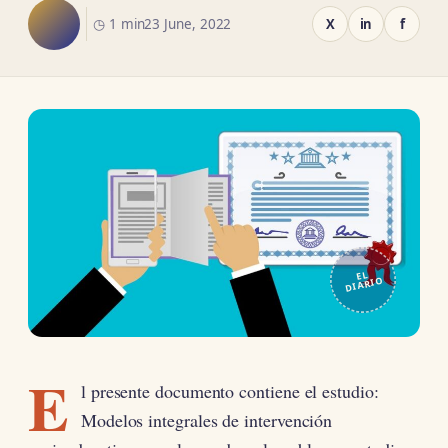
◷ 1 min
23 June, 2022
X
in
f
EL
DIARIO
E
l presente documento contiene el estudio:
Modelos integrales de intervención