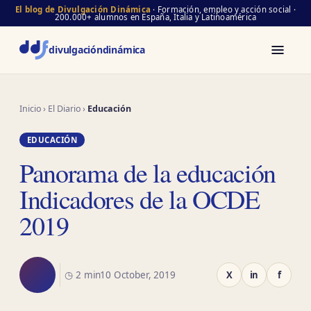
El blog de Divulgación Dinámica
· Formación, empleo y acción social ·
200.000+ alumnos en España, Italia y Latinoamérica
divulgación
dinámica
Inicio
›
El Diario
›
Educación
EDUCACIÓN
Panorama de la educación
Indicadores de la OCDE
2019
◷ 2 min
10 October, 2019
X
in
f