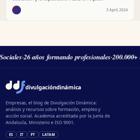
3 April, 2024
ociales
·
26 años formando profesionales
·
200.000+ 
divulgación
dinámica
Empresas, el blog de Divulgación Dinámica:
análisis y recursos sobre formación, empleo y
acción social. Academia acreditada por la Junta de
Andalucía, Ministerio e ISO 9001.
ES
IT
PT
LATAM