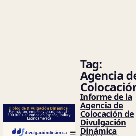
Cienci
Tag:
Agencia d
Colocació
Informe de la
Agencia de
El blog de Divulgación Dinámica
·
Colocación de
Formación, empleo y acción social ·
200.000+ alumnos en España, Italia y
Latinoamérica
Divulgación
Dinámica
divulgación
dinámica