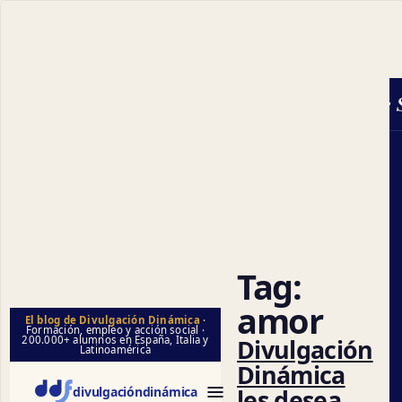
Ciencias So
Tag:
amor
El blog de Divulgación Dinámica
·
Formación, empleo y acción social ·
Divulgación
200.000+ alumnos en España, Italia y
Latinoamérica
Dinámica
les desea
divulgación
dinámica