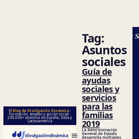
Tag:
Ciencias Soc
Asuntos
sociales
Guía de
ayudas
sociales y
servicios
para las
El blog de Divulgación Dinámica
·
familias
Formación, empleo y acción social ·
200.000+ alumnos en España, Italia y
2019
Latinoamérica
La Administración
General de Estado
divulgación
dinámica
desarrolla múltiples