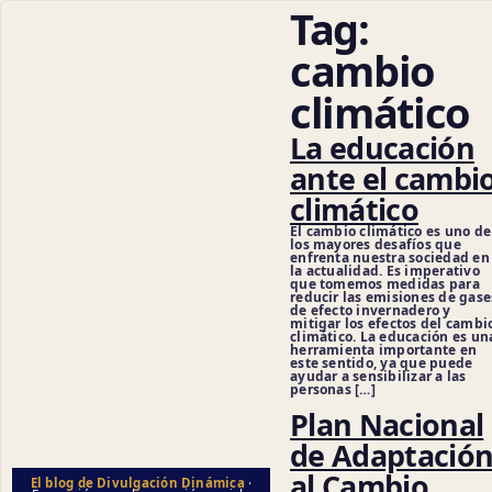
Tag:
cambio
climático
La educación
ante el cambi
climático
Cienci
El cambio climático es uno de
los mayores desafíos que
enfrenta nuestra sociedad en
la actualidad. Es imperativo
que tomemos medidas para
reducir las emisiones de gase
de efecto invernadero y
mitigar los efectos del cambi
climático. La educación es un
herramienta importante en
este sentido, ya que puede
ayudar a sensibilizar a las
personas […]
Plan Nacional
de Adaptació
al Cambio
El blog de Divulgación Dinámica
·