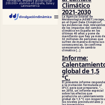
Formación, empleo y acción social ·
Climático
200.000+ alumnos en España, Italia y
Latinoamérica
2021-2030
divulgación
dinámica
La Agencia Estatal de
Meteorología (AEMET) recoge,
en el Open Data Climático1,
las evidencias más relevante
de los impactos del cambio
climático en España en los
últimos 40 años y pone de
manifiesto que hay ya más d
32 millones de personas que
sufren de manera directa sus
consecuencias. Se confirma
unescenario de cambio
climático […]
Informe:
Calentamient
global de 1,5
°C.
El presente informe responde
a la invitación formulada al
IPCC para que preparara, “…
en 2018, un informe especial
sobre los efectos que
produciría un calentamiento
global de 1,5 °C con respecto 
los niveles preindustriales y
las trayectorias