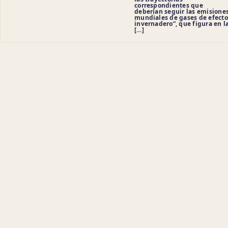
correspondientes que
deberían seguir las emisione
mundiales de gases de efecto
invernadero”, que figura en l
[…]