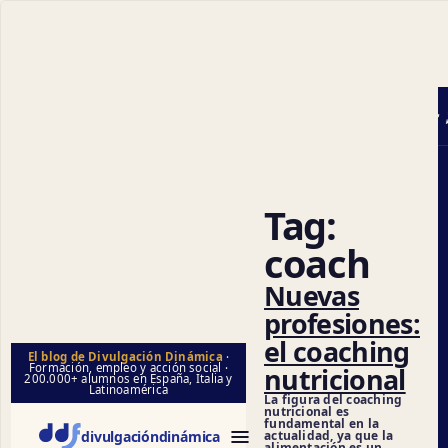
Ciencias S
Tag:
coach
Nuevas
profesiones:
el coaching
El blog de Divulgación Dinámica
·
Formación, empleo y acción social ·
nutricional
200.000+ alumnos en España, Italia y
Latinoamérica
La figura del coaching
nutricional es
fundamental en la
actualidad, ya que la
divulgación
dinámica
alimentación es un