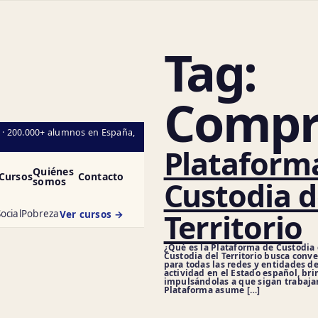
Tag:
Compr
l · 200.000+ alumnos en España,
Plataform
Quiénes
Cursos
Contacto
somos
Custodia d
Territorio
ocial
Pobreza
Ver cursos →
¿Qué es la Plataforma de Custodia 
Custodia del Territorio busca conv
para todas las redes y entidades de
actividad en el Estado español, br
impulsándolas a que sigan trabajand
Plataforma asume […]