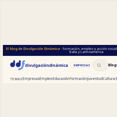
El blog de Divulgación Dinámica
· Formación, empleo y acción socia
Italia y Latinoamérica
Buscar
divulgación
dinámica
Blog
EMPRESAS
Empresas
Empleo
Educación
Formación
Juventud
Cultura
S
TEMAS