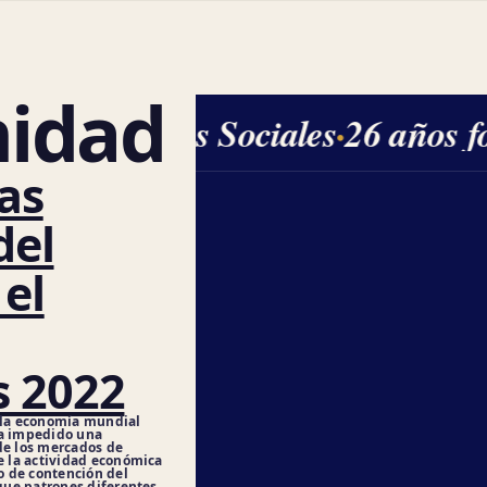
idad
Ciencias Sociales
·
26 años f
as
del
el
s 2022
la economía mundial
ha impedido una
de los mercados de
de la actividad económica
 de contención del
igue patrones diferentes