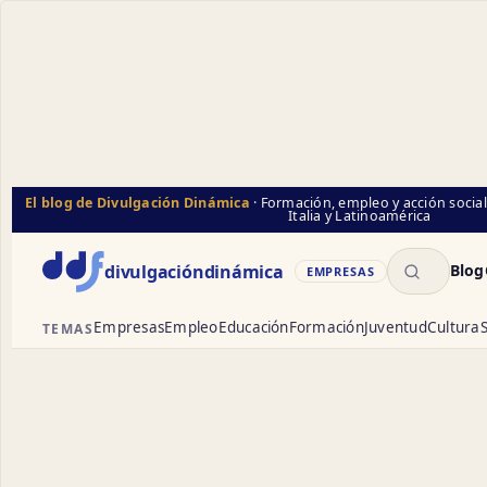
El blog de Divulgación Dinámica
· Formación, empleo y acción socia
Italia y Latinoamérica
Buscar
divulgación
dinámica
Blog
EMPRESAS
Empresas
Empleo
Educación
Formación
Juventud
Cultura
S
TEMAS