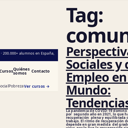
Tag:
comun
Perspectiv
l · 200.000+ alumnos en España,
Sociales y 
Quiénes
Cursos
Contacto
Empleo en 
somos
Mundo:
ocial
Pobreza
Ver cursos →
Tendencia
La pandemia de COVID-19 dominó 
por segundo año en 2021, lo que 
recuperación plena y equilibrada 
trabajo. El ritmo de recuperación 
depende en gran medida del grado
virus, por lo que la recuperación s