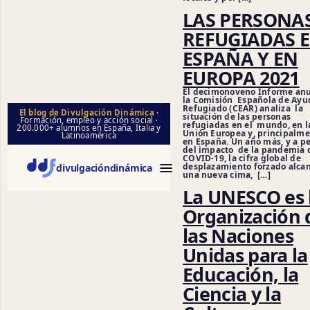
LAS PERSONA
REFUGIADAS 
ESPAÑA Y EN
EUROPA 2021
El decimonoveno Informe anu
la Comisión Española de Ayu
Refugiado (CEAR) analiza la
El blog de Divulgación Dinámica
·
situación de las personas
Formación, empleo y acción social ·
refugiadas en el mundo, en l
200.000+ alumnos en España, Italia y
Unión Europea y, principalm
Latinoamérica
en España. Un año más, y a p
del impacto de la pandemia d
COVID-19, la cifra global de
desplazamiento forzado alca
divulgación
dinámica
una nueva cima, […]
La UNESCO es 
Organización 
las Naciones
Unidas para la
Educación, la
Ciencia y la