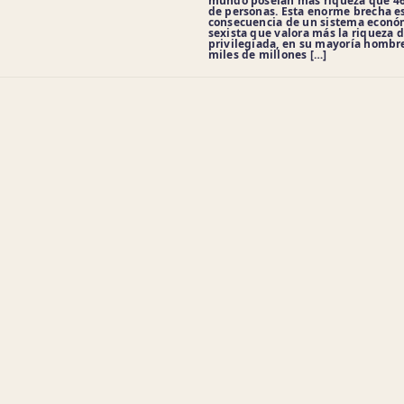
mundo poseían más riqueza que 46
de personas. Esta enorme brecha e
consecuencia de un sistema económ
sexista que valora más la riqueza d
privilegiada, en su mayoría hombre
miles de millones […]