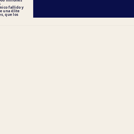
00 millones
s
ico fallido y
e una élite
s, que los