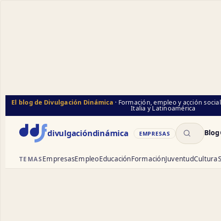
El blog de Divulgación Dinámica
· Formación, empleo y acción socia
Italia y Latinoamérica
Buscar
divulgación
dinámica
Blog
EMPRESAS
Empresas
Empleo
Educación
Formación
Juventud
Cultura
S
TEMAS