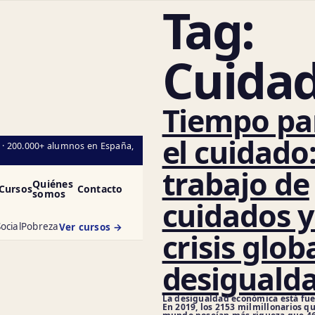
Tag:
Cuida
Tiempo pa
el cuidado:
l · 200.000+ alumnos en España,
trabajo de
Quiénes
Cursos
Contacto
somos
cuidados y
ocial
Pobreza
Ver cursos →
crisis glob
desiguald
La desigualdad económica está fuer
En 2019, los 2153 milmillonarios qu