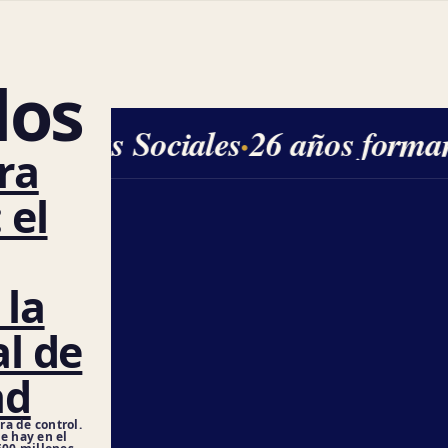
dos
Ciencias Sociales
·
26 años forman
ra
 el
 la
al de
ad
a de control.
e hay en el