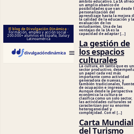
ámbito educativo. La IA ofrec
un amplio abanico de
posibilidades que van desde 
personalización del
aprendizaje hasta la mejora 
la calidad de la educación y l
evaluación de los
estudiantes. Una de las
El blog de Divulgación Dinámica
·
ventajas de la IA es la
Formación, empleo y acción social ·
capacidad de adaptar […]
200.000+ alumnos en España, Italia y
Latinoamérica
La gestión de
los espacios
divulgación
dinámica
culturales
La cultura, en tanto que es u
sector productivo, desempeñ
un papel cada vez más
importante como actividad
generadora de nuevas, y
también tradicionales, fuent
de ocupación e ingresos.
Aunque desde la perspectiva
económica la cultura se
clasifica como un solo sector,
las actividades culturales se
caracterizan por su enorme
heterogeneidad y
complejidad. Con el […]
Carta Mundial
del Turismo