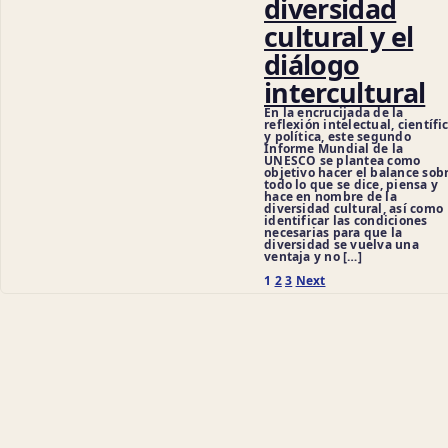
diversidad
cultural y el
diálogo
intercultural
En la encrucijada de la
reflexión intelectual, científi
y política, este segundo
Informe Mundial de la
UNESCO se plantea como
objetivo hacer el balance sob
todo lo que se dice, piensa y
hace en nombre de la
diversidad cultural, así como
identificar las condiciones
necesarias para que la
diversidad se vuelva una
ventaja y no […]
Posts
1
2
3
Next
pagination