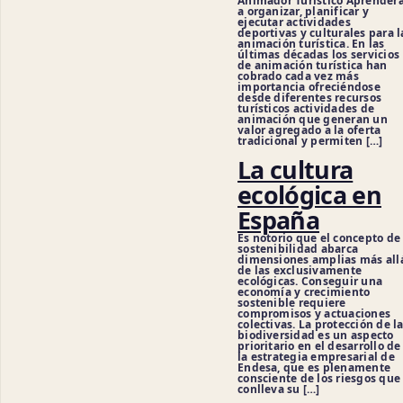
Animador Turístico Aprender
a organizar, planificar y
ejecutar actividades
deportivas y culturales para l
animación turística. En las
últimas décadas los servicios
de animación turística han
cobrado cada vez más
importancia ofreciéndose
desde diferentes recursos
turísticos actividades de
animación que generan un
valor agregado a la oferta
tradicional y permiten […]
La cultura
ecológica en
España
Es notorio que el concepto de
sostenibilidad abarca
dimensiones amplias más all
de las exclusivamente
ecológicas. Conseguir una
economía y crecimiento
sostenible requiere
compromisos y actuaciones
colectivas. La protección de l
biodiversidad es un aspecto
prioritario en el desarrollo de
la estrategia empresarial de
Endesa, que es plenamente
consciente de los riesgos que
conlleva su […]