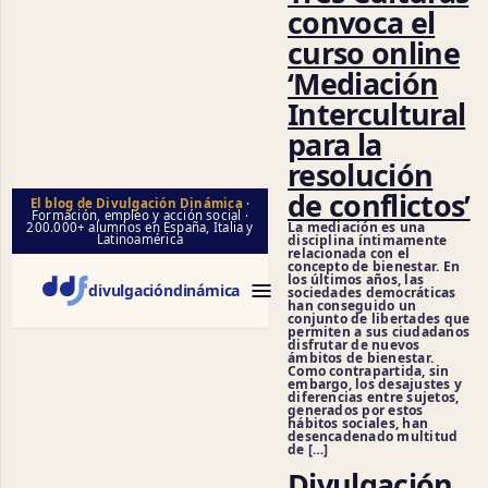
convoca el
curso online
‘Mediación
Intercultural
para la
resolución
de conflictos’
El blog de Divulgación Dinámica
·
Formación, empleo y acción social ·
La mediación es una
200.000+ alumnos en España, Italia y
Latinoamérica
disciplina íntimamente
relacionada con el
concepto de bienestar. En
los últimos años, las
divulgación
dinámica
sociedades democráticas
han conseguido un
conjunto de libertades que
permiten a sus ciudadanos
disfrutar de nuevos
ámbitos de bienestar.
Como contrapartida, sin
embargo, los desajustes y
diferencias entre sujetos,
generados por estos
hábitos sociales, han
desencadenado multitud
de […]
Divulgación