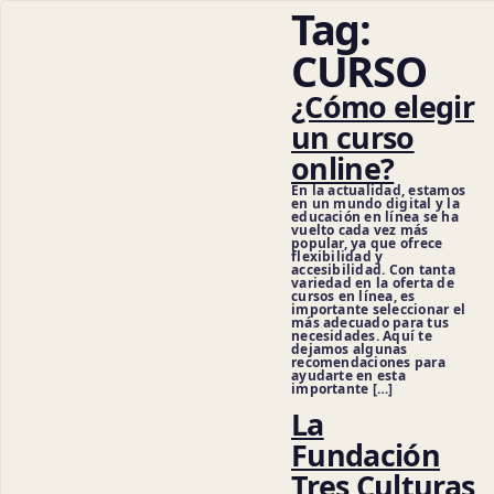
Tag:
CURSO
¿Cómo elegir
un curso
online?
En la actualidad, estamos
en un mundo digital y la
educación en línea se ha
vuelto cada vez más
popular, ya que ofrece
flexibilidad y
accesibilidad. Con tanta
variedad en la oferta de
cursos en línea, es
importante seleccionar el
más adecuado para tus
necesidades. Aquí te
dejamos algunas
recomendaciones para
ayudarte en esta
importante […]
La
Ciencias 
Fundación
Tres Culturas