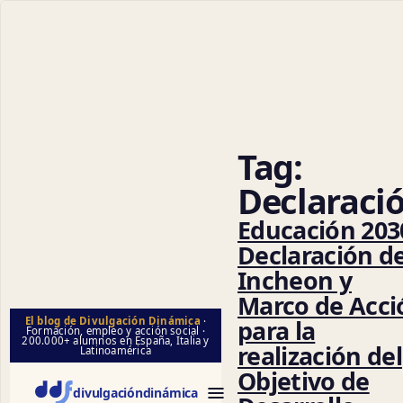
Cien
Tag:
Declaraci
Educación 203
Declaración d
Incheon y
Marco de Acci
para la
El blog de Divulgación Dinámica
·
Formación, empleo y acción social ·
200.000+ alumnos en España, Italia y
realización del
Latinoamérica
Objetivo de
divulgación
dinámica