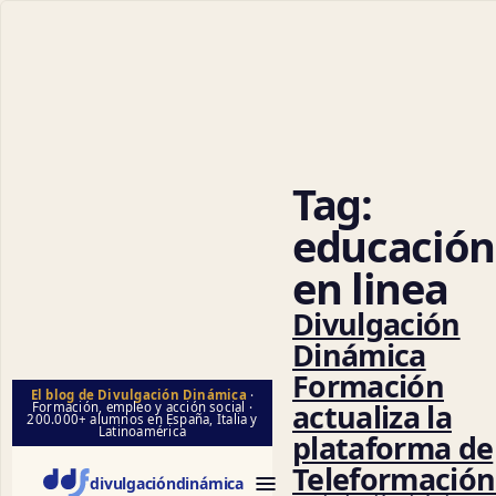
Cienci
Tag:
educación
en linea
Divulgación
Dinámica
Formación
El blog de Divulgación Dinámica
·
actualiza la
Formación, empleo y acción social ·
200.000+ alumnos en España, Italia y
Latinoamérica
plataforma de
Teleformación
divulgación
dinámica