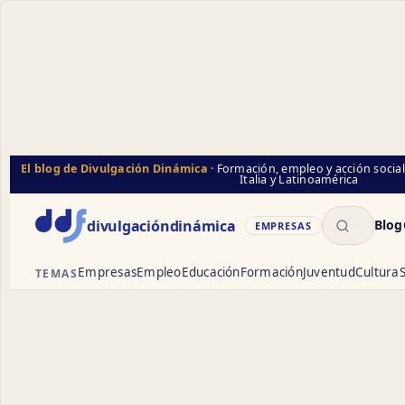
El blog de Divulgación Dinámica
· Formación, empleo y acción socia
Italia y Latinoamérica
Buscar
divulgación
dinámica
Blog
EMPRESAS
Empresas
Empleo
Educación
Formación
Juventud
Cultura
S
TEMAS