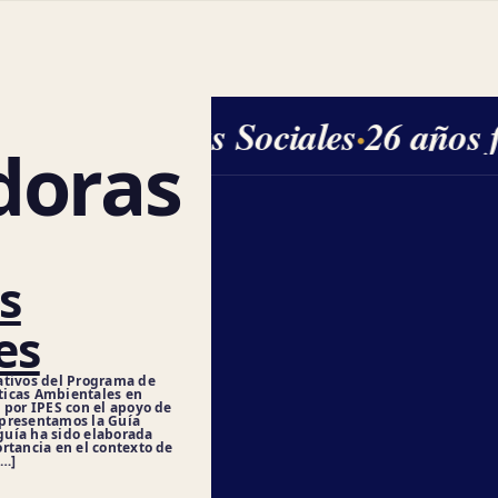
Ciencias Sociales
·
26 años 
doras
s
es
ativos del Programa de
ticas Ambientales en
 por IPES con el apoyo de
 presentamos la Guía
uía ha sido elaborada
rtancia en el contexto de
[…]