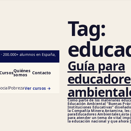
Tag:
educa
l · 200.000+ alumnos en España,
Guía para
Quiénes
Cursos
Contacto
educadore
somos
ambiental
ocial
Pobreza
Ver cursos →
Como parte de los materiales educ
Educación Ambiental “Buenas Prác
Instituciones Educativas” diseñado
la Compañía Minera Antamina, les
paraEducadores Ambientales,esta g
para atender un tema de vital impo
la educación nacional y que ahora 