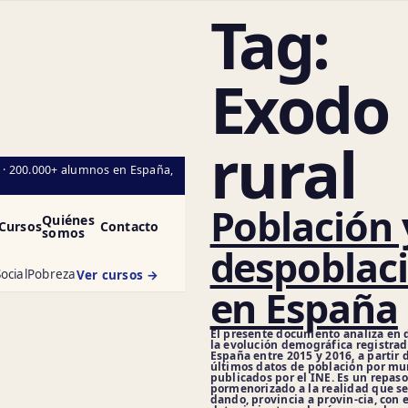
Tag:
Exodo
C
rural
l · 200.000+ alumnos en España,
Población 
Quiénes
Cursos
Contacto
somos
despoblac
ocial
Pobreza
Ver cursos →
en España
El presente documento analiza en 
la evolución demográfica registra
España entre 2015 y 2016, a partir 
últimos datos de población por mu
publicados por el INE. Es un repaso
pormenorizado a la realidad que se
dando, provincia a provin-cia, con 