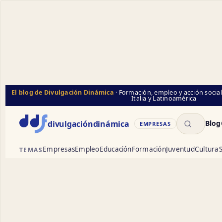
El blog de Divulgación Dinámica
· Formación, empleo y acción socia
Italia y Latinoamérica
Buscar
divulgación
dinámica
Blog
EMPRESAS
Empresas
Empleo
Educación
Formación
Juventud
Cultura
S
TEMAS