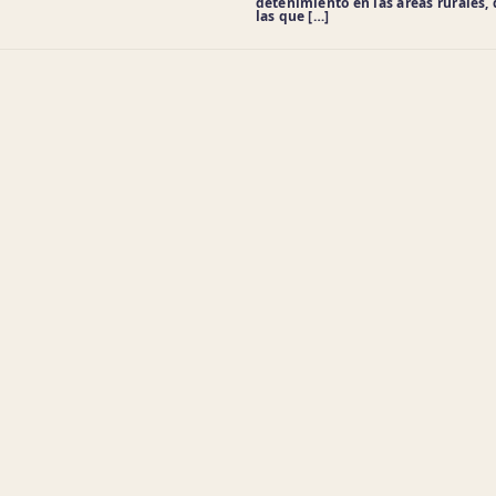
detenimiento en las áreas rurales,
las que […]