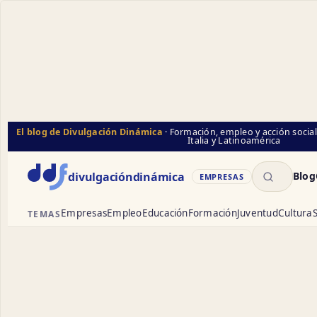
El blog de Divulgación Dinámica
· Formación, empleo y acción socia
Italia y Latinoamérica
Buscar
divulgación
dinámica
Blog
EMPRESAS
Empresas
Empleo
Educación
Formación
Juventud
Cultura
S
TEMAS