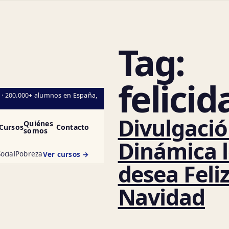
Tag:
C
felicid
l · 200.000+ alumnos en España,
Divulgaci
Quiénes
Cursos
Contacto
somos
Dinámica l
ocial
Pobreza
Ver cursos →
desea Feli
Navidad