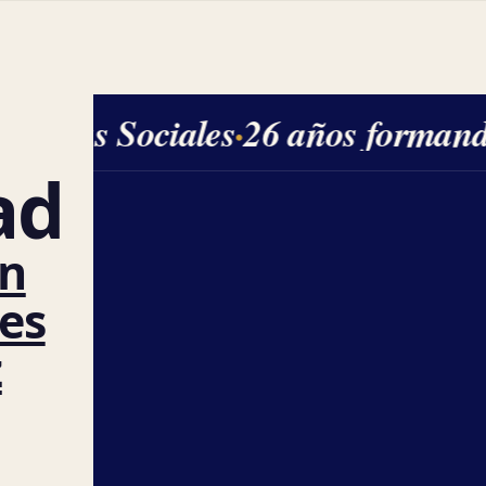
iencias Sociales
·
26 años formand
ad
ón
es
z