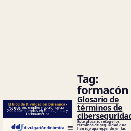
Cienci
Tag:
formacón
Glosario de
términos de
El blog de Divulgación Dinámica
·
Formación, empleo y acción social ·
200.000+ alumnos en España, Italia y
cibersegurida
Latinoamérica
Este glosario recoge los
términos de seguridad que
divulgación
dinámica
han ido apareciendo en las