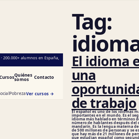
Tag:
idiom
Ci
El idioma 
l · 200.000+ alumnos en España,
una
Quiénes
Cursos
Contacto
somos
oportunid
ocial
Pobreza
Ver cursos →
de trabajo
El español es uno de los idiomas m
importantes en el mundo. Es el se
idioma más hablado en términos d
número de hablantes después del 
mandarín. Es la lengua materna d
de 500 millones de personas y se e
que hay más de 21 millones de per
que estudian español como segund