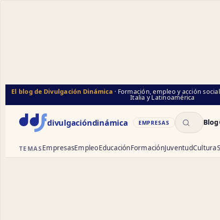
El blog de Divulgación Dinámica
· Formación, empleo y acción socia
Italia y Latinoamérica
Buscar
divulgación
dinámica
Blog
EMPRESAS
Empresas
Empleo
Educación
Formación
Juventud
Cultura
S
TEMAS