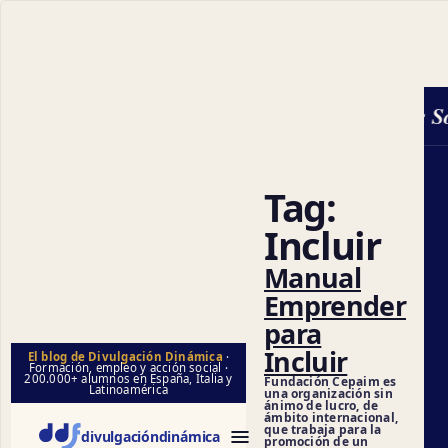
Ciencias Soc
Tag:
Incluir
Manual
Emprender
para
Incluir
El blog de Divulgación Dinámica
·
Formación, empleo y acción social ·
200.000+ alumnos en España, Italia y
Fundación Cepaim es
Latinoamérica
una organización sin
ánimo de lucro, de
ámbito internacional,
que trabaja para la
divulgación
dinámica
promoción de un