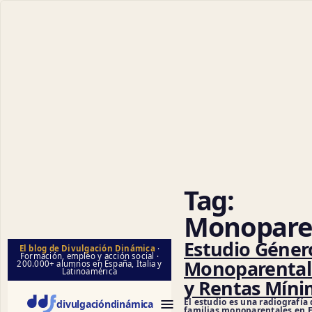
Tag:
Monopare
Estudio Géner
El blog de Divulgación Dinámica
·
Formación, empleo y acción social ·
Monoparental
200.000+ alumnos en España, Italia y
Latinoamérica
y Rentas Míni
El estudio es una radiografía 
divulgación
dinámica
familias monoparentales en 