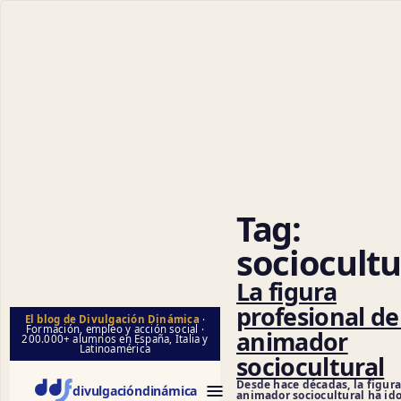
Ci
Tag:
sociocultu
La figura
profesional de
El blog de Divulgación Dinámica
·
Formación, empleo y acción social ·
animador
200.000+ alumnos en España, Italia y
Latinoamérica
sociocultural
Desde hace décadas, la figura
divulgación
dinámica
animador sociocultural ha id