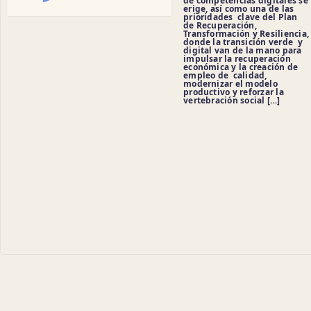
de competencias digitales se
erige, así como una de las
prioridades clave del Plan
de Recuperación,
Transformación y Resiliencia,
donde la transición verde y
digital van de la mano para
impulsar la recuperación
económica y la creación de
empleo de calidad,
modernizar el modelo
productivo y reforzar la
vertebración social […]