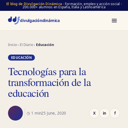
El blog de Divulgación Dinámica
· Formación, empleo y acción social ·
200.000+ alumnos en España, Italia y Latinoamérica
divulgación
dinámica
Inicio
›
El Diario
›
Educación
EDUCACIÓN
Tecnologías para la
transformación de la
educación
◷ 1 min
25 June, 2020
X
in
f