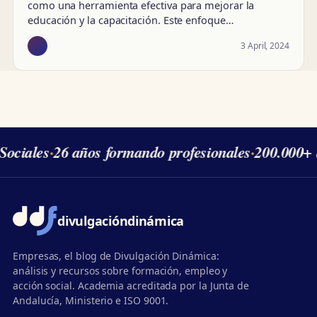
como una herramienta efectiva para mejorar la
educación y la capacitación. Este enfoque…
3 April, 2024
ociales
·
26 años formando profesionales
·
200.000+ 
divulgación
dinámica
Empresas, el blog de Divulgación Dinámica:
análisis y recursos sobre formación, empleo y
acción social. Academia acreditada por la Junta de
Andalucía, Ministerio e ISO 9001.