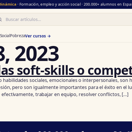
 Dinámica
· Formación, empleo y acción social · 200.000+ alumnos en Españ
scar
Social
Pobreza
Ver cursos →
8, 2023
as soft-skills o compe
habilidades sociales, emocionales o interpersonales, son 
ión, pero son igualmente importantes para el éxito en el lug
efectivamente, trabajar en equipo, resolver conflictos, […]