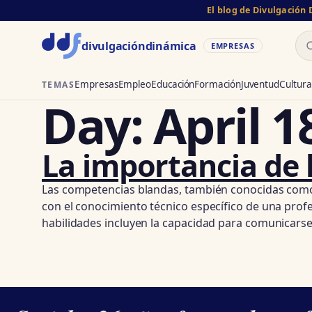
El blog de Divulgación
Bu
divulgación
dinámica
EMPRESAS
Empresas
Empleo
Educación
Formación
Juventud
Cultura
TEMAS
Day:
April 1
La importancia de l
Las competencias blandas, también conocidas como 
con el conocimiento técnico específico de una profes
habilidades incluyen la capacidad para comunicarse 