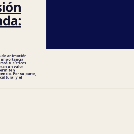
sión
da:
os de animación
s importancia
rsos turísticos
ran un valor
 permiten
tencia. Por su parte,
cultural y el