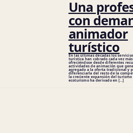
Una profe
con deman
animador
turístico
En las últimas décadas los servici
turística han cobrado cada vez má
ofreciéndose desde diferentes recu
actividades de animación que gene
agregado a la oferta tradicional y
diferenciarla del resto de la compe
la creciente expansión del turismo 
ecoturismo ha derivado en […]