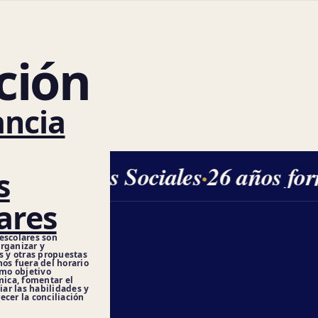
ción
ancia
Ciencias Sociales
·
26 años for
s
ares
escolares son
rganizar y
s y otras propuestas
nos fuera del horario
omo objetivo
ica, fomentar el
iar las habilidades y
ecer la conciliación