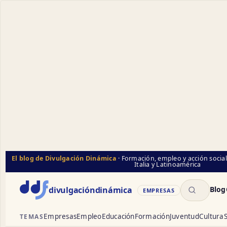
El blog de Divulgación Dinámica
· Formación, empleo y acción socia
Italia y Latinoamérica
Buscar
divulgación
dinámica
Blog
EMPRESAS
Empresas
Empleo
Educación
Formación
Juventud
Cultura
S
TEMAS