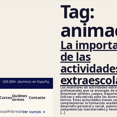
Tag:
anima
La import
de las
actividade
extraescol
l · 200.000+ alumnos en España,
Los monitores de actividades extra
profesionales que se encargan de o
dinamizar talleres, juegos, deporte
Quiénes
lúdicas y educativas para los alum
Cursos
Contacto
somos
lectivo. Estas actividades tienen c
complementar la formación académ
desarrollo personal y social, potenc
competencias transversales y favor
ocial
Pobreza
Ver cursos →
[…]