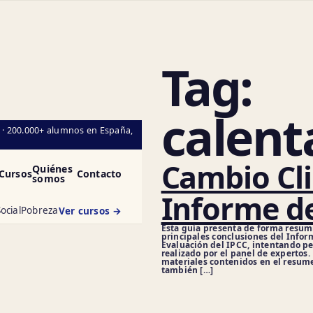
Tag:
calen
l · 200.000+ alumnos en España,
Cambio Cli
Quiénes
Cursos
Contacto
somos
Informe de
ocial
Pobreza
Ver cursos →
Esta guía presenta de forma resum
principales conclusiones del Infor
Evaluación del IPCC, intentando per
realizado por el panel de expertos.
materiales contenidos en el resum
también […]