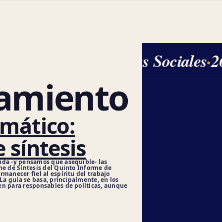
Ciencias Sociales
·
2
tamiento
mático:
 síntesis
ida -y pensamos que asequible- las
me de Síntesis del Quinto Informe de
manecer fiel al espíritu del trabajo
 La guía se basa, principalmente, en los
en para responsables de políticas, aunque