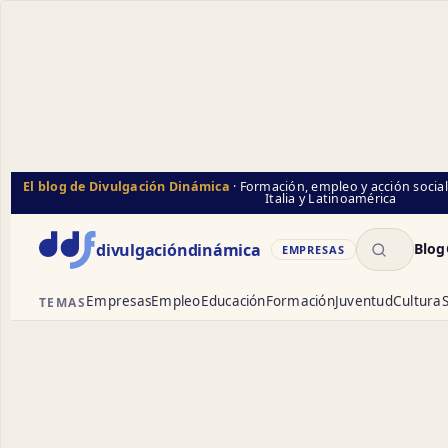
El blog de Divulgación Dinámica
· Formación, empleo y acción socia
Italia y Latinoamérica
Buscar
divulgación
dinámica
Blog
EMPRESAS
Empresas
Empleo
Educación
Formación
Juventud
Cultura
S
TEMAS