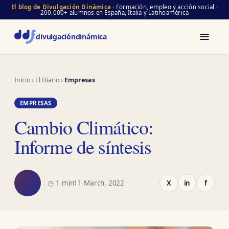
El blog de Divulgación Dinámica
· Formación, empleo y acción social ·
200.000+ alumnos en España, Italia y Latinoamérica
divulgación
dinámica
Inicio
›
El Diario
›
Empresas
EMPRESAS
Cambio Climático:
Informe de síntesis
◷ 1 min
11 March, 2022
X
in
f