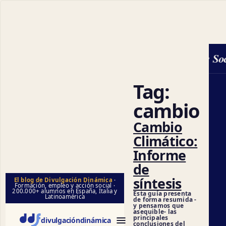
Ciencias Soci
Tag:
cambio
Cambio
Climático:
Informe
de
síntesis
El blog de Divulgación Dinámica
·
Formación, empleo y acción social ·
200.000+ alumnos en España, Italia y
Esta guía presenta
Latinoamérica
de forma resumida -
y pensamos que
asequible- las
principales
divulgación
dinámica
conclusiones del