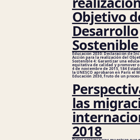
realización
Objetivo d
Desarrollo
Sostenible
Educación 2030: Declaración de In
Acción para la realización del Obje
Sostenible 4: Garantizar una educa
equitativa de calidad y promover o
4 de noviembre de 2015, 184 Esta
la UNESCO aprobaron en París el M
Educación 2030, fruto de un proceso
Perspectiv
las migrac
internacio
2018
Datos preliminares muestran que e