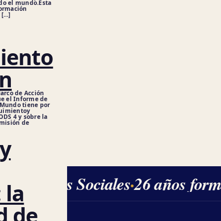
do el mundo.Esta
formación
 […]
iento
ón
Marco de Acción
ue el Informe de
 Mundo tiene por
guimientoy
ODS 4 y sobre la
 misión de
 y
Ciencias Sociales
·
26 años forma
 la
d de