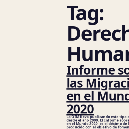
Tag:
Derec
Huma
Informe s
las Migrac
en el Mun
2020
La OIM lleva publicando este tipo 
desde el año 2000. El Informe sobr
en el Mundo 2020, es el décimo de l
producido con el objetivo de fome