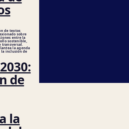
os
ón de textos
lexionado sobre
ciones entre la
ollo sostenible,
 transversal.
plantea la agenda
 la inclusión de
2030:
n de
a la