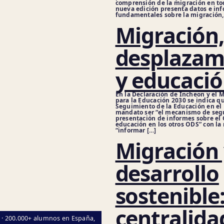
comprensión de la migración en to
nueva edición presenta datos e in
fundamentales sobre la migración,
Migración,
desplazam
y educaci
En la Declaración de Incheon y el 
para la Educación 2030 se indica q
Seguimiento de la Educación en el
mandato ser “el mecanismo de se
presentación de informes sobre el 
educación en los otros ODS” con la
“informar […]
Migración
desarrollo
sostenible:
centralida
l · 200.000+ alumnos en España,