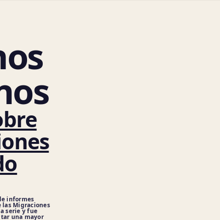
hos
nos
obre
iones
do
de informes
e las Migraciones
a serie y fue
ntar una mayor