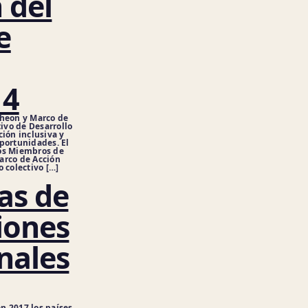
 del
e
 4
cheon y Marco de
tivo de Desarrollo
ción inclusiva y
portunidades. El
dos Miembros de
arco de Acción
 colectivo […]
as de
iones
nales
n 2017 los países