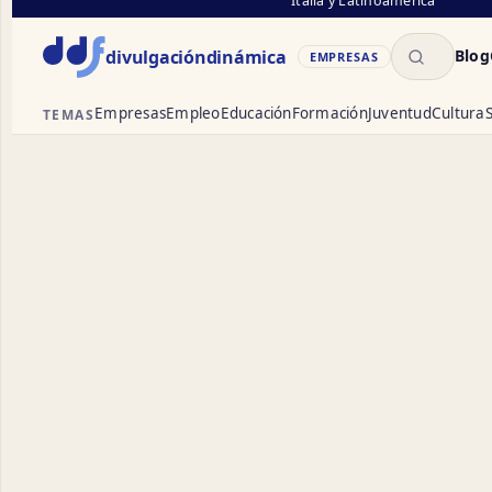
Italia y Latinoamérica
Buscar
divulgación
dinámica
Blog
EMPRESAS
Empresas
Empleo
Educación
Formación
Juventud
Cultura
S
TEMAS