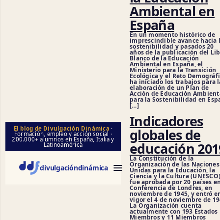
Ambiental en
Cienc
España
En un momento histórico de
imprescindible avance hacia 
sostenibilidad y pasados 20
años de la publicación del Li
Blanco de la Educación
Ambiental en España, el
Ministerio para la Transición
Ecológica y el Reto Demográf
ha iniciado los trabajos para l
elaboración de un Plan de
Acción de Educación Ambient
para la Sostenibilidad en Esp
[…]
Indicadores
El blog de Divulgación Dinámica
·
globales de
Formación, empleo y acción social ·
200.000+ alumnos en España, Italia y
educación 201
Latinoamérica
La Constitución de la
Organización de las Naciones
divulgación
dinámica
Unidas para la Educación, la
Ciencia y la Cultura (UNESCO
fue aprobada por 20 países en
Conferencia de Londres, en
noviembre de 1945, y entró e
vigor el 4 de noviembre de 19
La Organización cuenta
actualmente con 193 Estados
Miembros y 11 Miembros