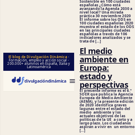
Sostenible en 100 ciudades
españolas ¿Cómo está
avanzando la Agenda 2030 a
nivel local? Una mirada
práctica 30 noviembre 2020
El informe sobre los ODS en
100 ciudades españolas 2020
muestra el estado de los ODS
en las principales ciudades
españolas a través de 106
indicadores analizados y se
trata de […]
El medio
ambiente en
El blog de Divulgación Dinámica
·
Formación, empleo y acción social ·
200.000+ alumnos en España, Italia y
Europa:
Latinoamérica
estado y
divulgación
dinámica
perspectivas
El presente informe es el 6.º
SOER que publica la Agencia
Europea de Medio Ambiente
(AEMA), y la presente edición
de 2020 identifica graves
lagunas entre el estado del
medio ambiente y los
actuales objetivos de las
políticas de la UE a corto y a
largo plazo. Los ciudadanos
aspiran a vivir en un entorno
[…]