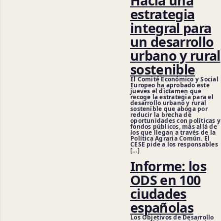
Hacia una
estrategia
integral para
un desarrollo
urbano y rural
sostenible
El Comité Económico y Social
Europeo ha aprobado este
jueves el dictamen que
recoge la estrategia para el
desarrollo urbano y rural
sostenible que aboga por
reducir la brecha de
oportunidades con políticas y
fondos públicos, más allá de
los que llegan a través de la
Política Agraria Común. El
CESE pide a los responsables
[…]
Informe: los
ODS en 100
ciudades
Ciencia
españolas
Los Objetivos de Desarrollo