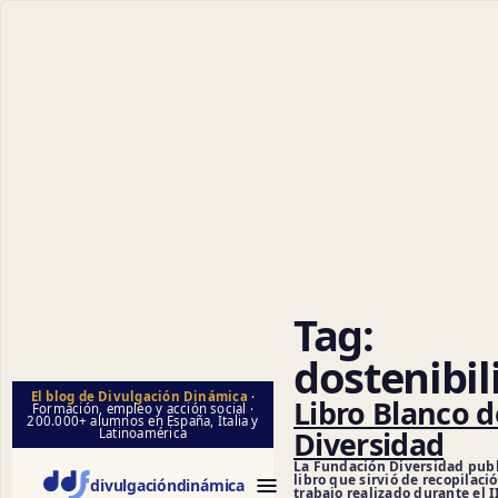
Tag:
dostenibil
El blog de Divulgación Dinámica
·
Libro Blanco d
Formación, empleo y acción social ·
200.000+ alumnos en España, Italia y
Diversidad
Latinoamérica
La Fundación Diversidad publ
libro que sirvió de recopilaci
divulgación
dinámica
trabajo realizado durante el I