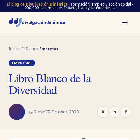
El blog de Divulgación Dinámica
· Formación, empleo y acción social ·
200.000+ alumnos en España, Italia y Latinoamérica
divulgación
dinámica
Inicio
›
El Diario
›
Empresas
EMPRESAS
Libro Blanco de la
Diversidad
◷ 2 min
27 October, 2023
X
in
f