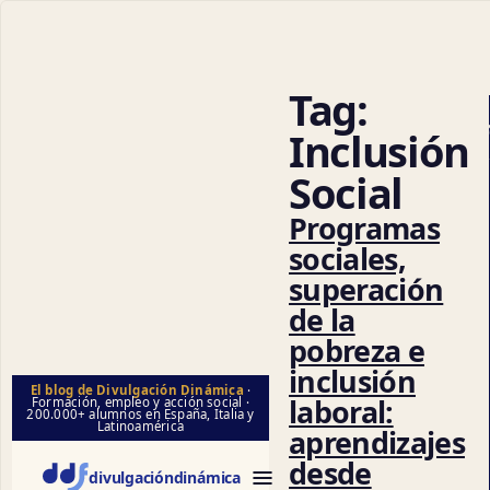
Tag:
Ciencias 
Inclusión
Social
Programas
sociales,
superación
de la
pobreza e
inclusión
El blog de Divulgación Dinámica
·
laboral:
Formación, empleo y acción social ·
200.000+ alumnos en España, Italia y
Latinoamérica
aprendizajes
desde
divulgación
dinámica