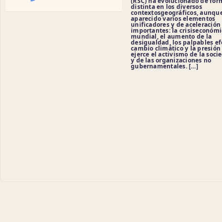
(RSC) ha evolucionado de for
distinta en los diversos
contextosgeográficos, aunqu
aparecido varios elementos
unificadores y de aceleración
importantes: la crisiseconómi
mundial, el aumento de la
desigualdad, los palpables ef
cambio climático y la presión
ejerce el activismo de la socie
y de las organizaciones no
gubernamentales. […]