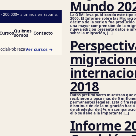
Mundo 20
l · 200.000+ alumnos en España,
La OIM lleva publicando este tipo 
2000. El Informe sobre las Migracio
décimo de la serie y fue producido
una mayor comprensión de la migr
nueva edición presenta datos e i
Quiénes
Cursos
Contacto
sobre la migración, […]
somos
Perspectiv
ocial
Pobreza
Ver cursos →
migracion
internacio
2018
Datos preliminares muestran que e
recibieron a poco más de 5 millon
permanentes legales. Esta cifra re
disminución de la migración hacia 
de alrededor de 5%, en comparació
ello se debe a la importante […]
Informe 20