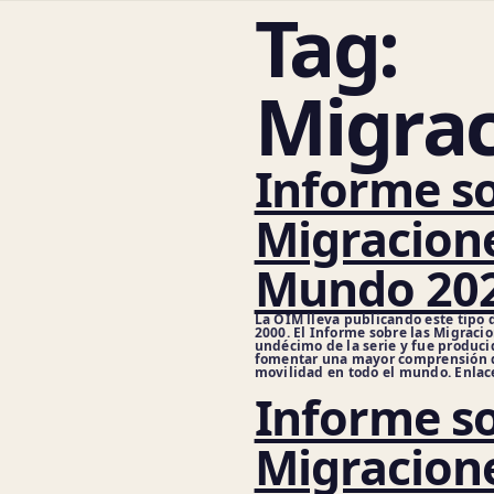
Tag:
Migra
Informe so
Migracione
Mundo 20
La OIM lleva publicando este tipo 
2000. El Informe sobre las Migracio
undécimo de la serie y fue produci
fomentar una mayor comprensión d
movilidad en todo el mundo. Enlac
Informe so
Migracione