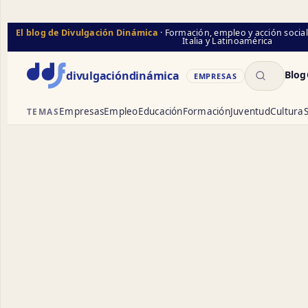
El blog de Divulgación Dinámica
· Formación, empleo y acción socia
Italia y Latinoamérica
Buscar
divulgación
dinámica
Blog
EMPRESAS
Empresas
Empleo
Educación
Formación
Juventud
Cultura
S
TEMAS