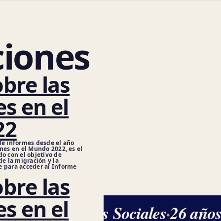
ciones
bre las
s en el
22
de informes desde el año
nes en el Mundo 2022, es el
do con el objetivo de
e la migración y la
e para acceder al Informe
bre las
s en el
Ciencias Sociales
·
26 años