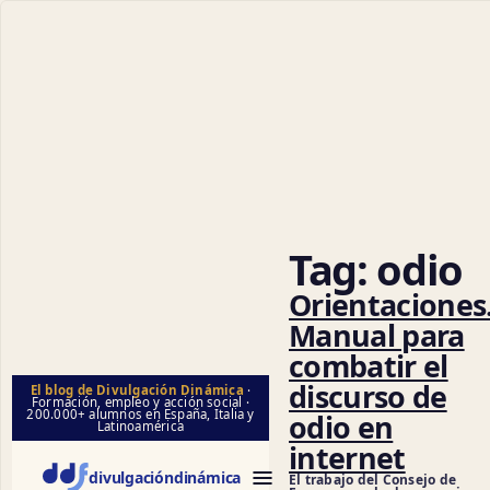
Ciencia
Tag:
odio
Orientaciones
Manual para
combatir el
discurso de
El blog de Divulgación Dinámica
·
Formación, empleo y acción social ·
200.000+ alumnos en España, Italia y
odio en
Latinoamérica
internet
divulgación
dinámica
El trabajo del Consejo de