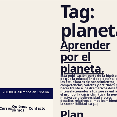
Tag:
planet
Aprender
por el
planeta.
Cie
Esta publicación parte de la hipóte
de que la educación debe dotar a l
los estudiantes de conocimientos,
competencias, valores y actitudes 
hacer frente a los dramáticos desaf
interrelacionados a los que se enfr
l · 200.000+ alumnos en España,
el mundo: la crisis climática, la pé
masiva de biodiversidad y otros
desafíos relativos al medioambien
la sostenibilidad.La […]
Quiénes
Cursos
Contacto
Plan
somos