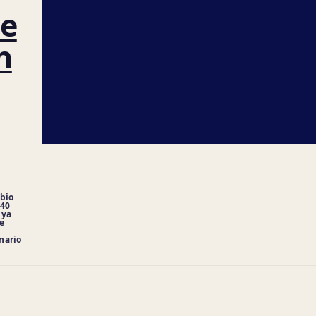
de
n
mbio
 40
 ya
ue
nario