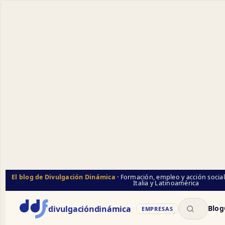
El blog de Divulgación Dinámica
· Formación, empleo y acción socia
Italia y Latinoamérica
Buscar
divulgación
dinámica
Blog
EMPRESAS